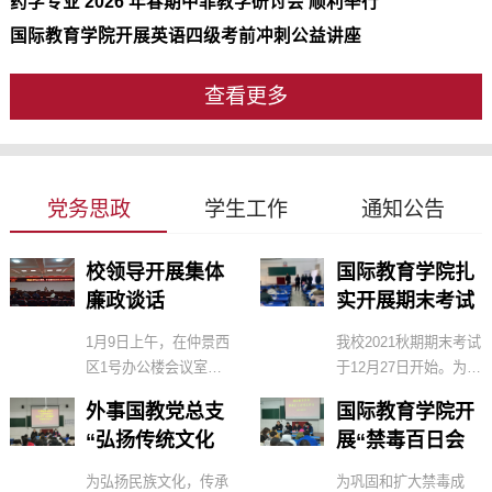
药学专业 2026 年春期中菲教学研讨会 顺利举行
国际教育学院开展英语四级考前冲刺公益讲座
查看更多
党务思政
学生工作
通知公告
校领导开展集体
国际教育学院扎
廉政谈话
实开展期末考试
诚信教育及组织
​1月9日上午，在仲景西
我校2021秋期期末考试
督查工作
区1号办公楼会议室，
于12月27日开始。为严
校党委委员、纪委书记
肃考风考纪，确保考试
外事国教党总支
国际教育学院开
刘金云对机关二支部、
工作顺利开展，国际教
“弘扬传统文化
展“禁毒百日会
外事国教党总支全体党
育学院成立领导小组，
拒过洋节 从我做
战”主题活动
员干部开展集体廉政谈
扎实开展期末考试诚信
为弘扬民族文化，传承
为巩固和扩大禁毒成