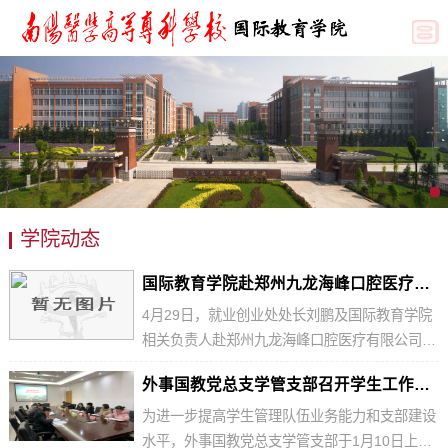
学院动态
国际教育学院赴郑州九龙海峰口腔医疗有限公司开展访企拓岗专项行动
4月29日，就业创业处处长刘鹏及国际教育学院
相关负责人赴郑州九龙海峰口腔医疗有限公司开
展访企拓岗专项行动。刘鹏一行在公司负责人吕
外事国教党总支学管支部召开学生工作座谈会
海峰的陪同下，先后前往中牟九龙海峰口腔门诊
与九龙海峰口腔中兴路口腔门诊参观。随后，双
​为进一步提高学生管理队伍业务能力和支部建设
方就口腔医学专业的人才培养模式、行业对专业
水平，外事国教党总支学管支部于1月10日上午