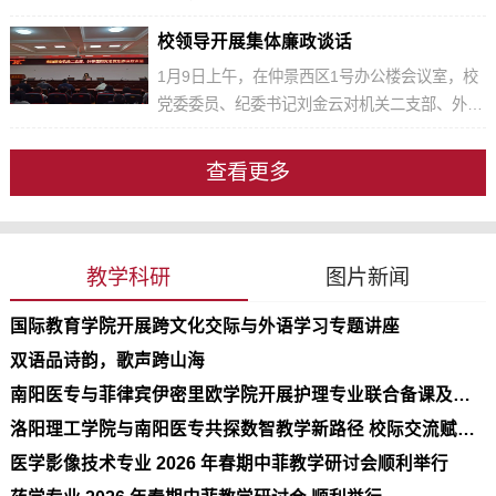
人才的技能需求、学生实习期间的实践教学内容
召开学生工作座谈会。护理系、卫生管理系负责
校领导开展集体廉政谈话
以及如何进一步加强校企合作进行了深入座谈交
同志受邀参加，纪委书记刘金云出席会议并讲
流。座谈会后，学院对在九龙海峰实习学生的实
话。闫珂围绕“七个有力”建设目标，分享了学管
​1月9日上午，在仲景西区1号办公楼会议室，校
习情况展开检查，鼓励...
党支部创建“全国党建工作样板支部”的心得体
党委委员、纪委书记刘金云对机关二支部、外事
会。她建议，要建立思政工作品牌、丰富教育载
国教党总支全体党员干部开展集体廉政谈话。刘
体、增进培育意识，着力加强党支部自身建设。
金云对大家提出四点要求。一要有风险意识，认
查看更多
护理系主任张欣提出，要坚持以党建引领教育教
真查找廉政风险，采取有效措施及时进行化解；
学工作，遵循“以赛...
二要严格遵守中央八项规定精神，自觉抵制诱惑
守好底线，做到警钟长鸣，勤政廉政；三要加强
学习，通过政治学习增强党性修养，通过法律法
教学科研
图片新闻
规学习明是非、守底线；四要进一步提升表达能
国际教育学院开展跨文化交际与外语学习专题讲座
力、办事能力、沟通...
双语品诗韵，歌声跨山海
南阳医专与菲律宾伊密里欧学院开展护理专业联合备课及教学研讨交流活动
洛阳理工学院与南阳医专共探数智教学新路径 校际交流赋能外语教学提质升级
医学影像技术专业 2026 年春期中菲教学研讨会顺利举行